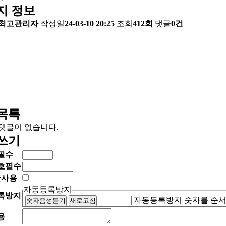
지 정보
최고관리자
작성일
24-03-10 20:25
조회
412회
댓글
0건
목록
댓글이 없습니다.
쓰기
필수
호
필수
글사용
자동등록방지
록방지
자동등록방지 숫자를 순서
숫자음성듣기
새로고침
용